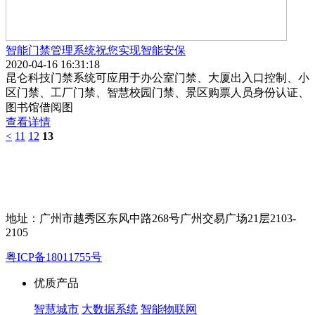
智能门禁管理系统祝您实现智能安保
2020-04-16 16:31:18
昆仑科技门禁系统可应用于办公室门禁、大厦出入口控制、小
区门禁、工厂门禁、智慧校园门禁、景区购票人员身份认证、
图书馆借阅图
查看详情
<
11
12
13
地址：广州市越秀区东风中路268号广州交易广场21层2103-
2105
粤ICP备18011755号
优质产品
智慧城市
大数据系统
智能物联网