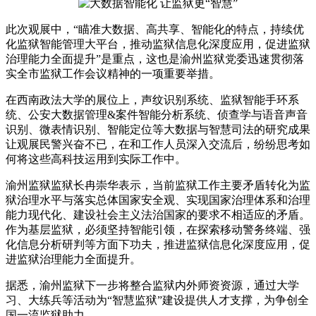
此次观展中，“瞄准大数据、高共享、智能化的特点，持续优
化监狱智能管理大平台，推动监狱信息化深度应用，促进监狱
治理能力全面提升”是重点，这也是渝州监狱党委迅速贯彻落
实全市监狱工作会议精神的一项重要举措。
在西南政法大学的展位上，声纹识别系统、监狱智能手环系
统、公安大数据管理&案件智能分析系统、侦查学与语音声音
识别、微表情识别、智能定位等大数据与智慧司法的研究成果
让观展民警兴奋不已，在和工作人员深入交流后，纷纷思考如
何将这些高科技运用到实际工作中。
渝州监狱监狱长冉崇华表示，当前监狱工作主要矛盾转化为监
狱治理水平与落实总体国家安全观、实现国家治理体系和治理
能力现代化、建设社会主义法治国家的要求不相适应的矛盾。
作为基层监狱，必须坚持智能引领，在探索移动警务终端、强
化信息分析研判等方面下功夫，推进监狱信息化深度应用，促
进监狱治理能力全面提升。
据悉，渝州监狱下一步将整合监狱内外师资资源，通过大学
习、大练兵等活动为“智慧监狱”建设提供人才支撑，为争创全
国一流监狱助力。