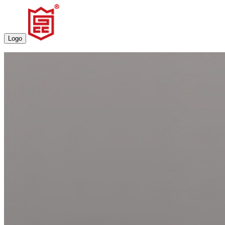
Logo
首页
大数据系统
大数据分析平台
综合业务管理平台
应急指挥调度平台
三维联动管理平台
诊断评估系统
罪犯危险性评估
安全
态势研判系统
智能物联网
智能安防综合管理平台
通信融合管理系统
智能AB门管
理系统
智能监舍管理系统
生命体征监测系统
人脸网格
化管理平台
智能巡更系统
政务系统
政务资源共享平台
智慧医疗管理系统
数字化政务服务平
台
解决方案
人工智能
智慧城市
自然语言处理
计算机视觉
3D
行为识别
步态识别
智能分析
大数据系统
大数据分析平台
综合业务管理平台
应