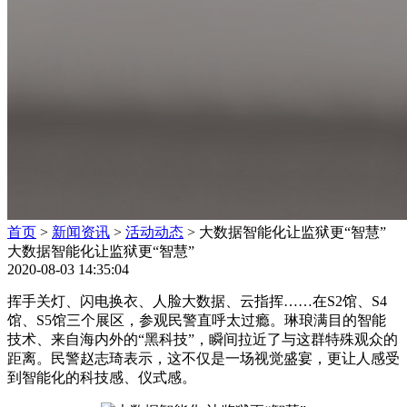
急指挥调度平台
三维联动管理平台
诊断评估系统
罪犯危险性评估
安全态势研判系统
智能物联网
智能安防综合管理平台
通信融合管理
系统
智能AB门管理系统
智能监舍管理系统
生命
体征监测系统
人脸网格化管理平台
智能巡更系统
合作加盟
新闻资讯
新闻动态
公司资讯
活动动态
关于我们
4000-886-189
首页
>
新闻资讯
>
活动动态
> 大数据智能化让监狱更“智慧”
大数据智能化让监狱更“智慧”
2020-08-03 14:35:04
挥手关灯、闪电换衣、人脸大数据、云指挥……在S2馆、S4
馆、S5馆三个展区，参观民警直呼太过瘾。琳琅满目的智能
技术、来自海内外的“黑科技”，瞬间拉近了与这群特殊观众的
距离。民警赵志琦表示，这不仅是一场视觉盛宴，更让人感受
到智能化的科技感、仪式感。